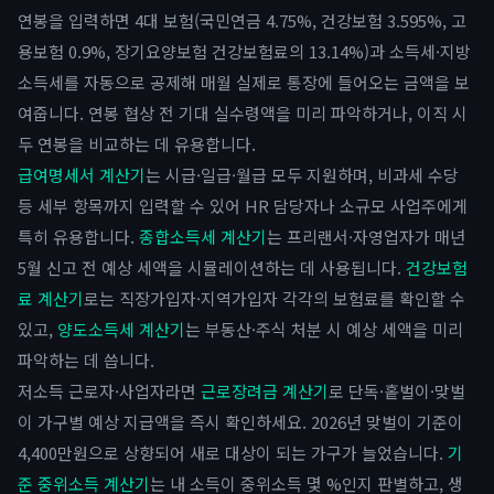
연봉을 입력하면 4대 보험(국민연금 4.75%, 건강보험 3.595%, 고
용보험 0.9%, 장기요양보험 건강보험료의 13.14%)과 소득세·지방
소득세를 자동으로 공제해 매월 실제로 통장에 들어오는 금액을 보
여줍니다. 연봉 협상 전 기대 실수령액을 미리 파악하거나, 이직 시
두 연봉을 비교하는 데 유용합니다.
급여명세서 계산기
는 시급·일급·월급 모두 지원하며, 비과세 수당
등 세부 항목까지 입력할 수 있어 HR 담당자나 소규모 사업주에게
특히 유용합니다.
종합소득세 계산기
는 프리랜서·자영업자가 매년
5월 신고 전 예상 세액을 시뮬레이션하는 데 사용됩니다.
건강보험
료 계산기
로는 직장가입자·지역가입자 각각의 보험료를 확인할 수
있고,
양도소득세 계산기
는 부동산·주식 처분 시 예상 세액을 미리
파악하는 데 씁니다.
저소득 근로자·사업자라면
근로장려금 계산기
로 단독·홑벌이·맞벌
이 가구별 예상 지급액을 즉시 확인하세요. 2026년 맞벌이 기준이
4,400만원으로 상향되어 새로 대상이 되는 가구가 늘었습니다.
기
준 중위소득 계산기
는 내 소득이 중위소득 몇 %인지 판별하고, 생