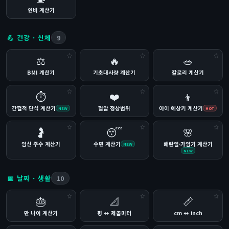
연비 계산기
💪 건강 · 신체
9
⚖️
🔥
🥗
BMI 계산기
기초대사량 계산기
칼로리 계산기
⏱
❤️
👦
간헐적 단식 계산기
혈압 정상범위
아이 예상키 계산기
NEW
HOT
🤰
😴
🌸
임신 주수 계산기
수면 계산기
배란일·가임기 계산기
NEW
NEW
📅 날짜 · 생활
10
🎂
📐
📏
만 나이 계산기
평 ↔ 제곱미터
cm ↔ inch