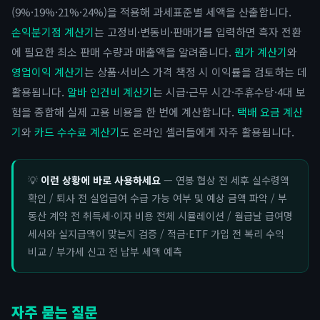
(9%·19%·21%·24%)을 적용해 과세표준별 세액을 산출합니다.
손익분기점 계산기
는 고정비·변동비·판매가를 입력하면 흑자 전환
에 필요한 최소 판매 수량과 매출액을 알려줍니다.
원가 계산기
와
영업이익 계산기
는 상품·서비스 가격 책정 시 이익률을 검토하는 데
활용됩니다.
알바 인건비 계산기
는 시급·근무 시간·주휴수당·4대 보
험을 종합해 실제 고용 비용을 한 번에 계산합니다.
택배 요금 계산
기
와
카드 수수료 계산기
도 온라인 셀러들에게 자주 활용됩니다.
💡
이런 상황에 바로 사용하세요
— 연봉 협상 전 세후 실수령액
확인 / 퇴사 전 실업급여 수급 가능 여부 및 예상 금액 파악 / 부
동산 계약 전 취득세·이자 비용 전체 시뮬레이션 / 월급날 급여명
세서와 실지급액이 맞는지 검증 / 적금·ETF 가입 전 복리 수익
비교 / 부가세 신고 전 납부 세액 예측
자주 묻는 질문