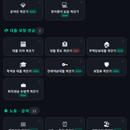
💎
💻
순자산 계산기
프리랜서 요금 계산기
NEW
NEW
💳 대출·보험·연금
7
🏧
🏦
🏠
대출 이자 계산기
대출 한도 계산기
주택담보대출 계산기
HOT
NEW
🎓
🔑
🛡️
학자금 대출 계산기
전세자금대출 계산기
보험료 계산기
NEW
NEW
NEW
💼
퇴직연금 수령액 계산기
NEW
👷 노동 · 급여
13
📅
⏰
🏖️