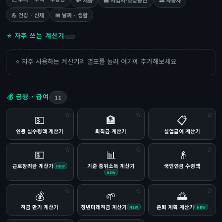
💸 세금
🏢 사업자·소상공인
🚗 자동차
💪 건강 · 신체
📅 날짜 · 생활
⭐ 자주 쓰는 계산기
⭐ 자주 사용하는 계산기의 별표를 눌러 여기에 추가해보세요
💰 금융 · 급여
11
💵
🏦
📋
연봉 실수령액 계산기
퇴직금 계산기
실업급여 계산기
💵
📊
👴
근로장려금 계산기
기준 중위소득 계산기
국민연금 수령액
NEW
NEW
💰
🌱
🌅
적금 만기 계산기
청년미래적금 계산기
은퇴 계획 계산기
NEW
NEW