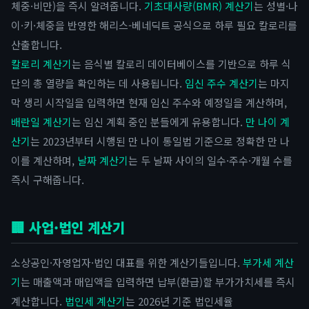
체중·비만)을 즉시 알려줍니다.
기초대사량(BMR) 계산기
는 성별·나
이·키·체중을 반영한 해리스-베네딕트 공식으로 하루 필요 칼로리를
산출합니다.
칼로리 계산기
는 음식별 칼로리 데이터베이스를 기반으로 하루 식
단의 총 열량을 확인하는 데 사용됩니다.
임신 주수 계산기
는 마지
막 생리 시작일을 입력하면 현재 임신 주수와 예정일을 계산하며,
배란일 계산기
는 임신 계획 중인 분들에게 유용합니다.
만 나이 계
산기
는 2023년부터 시행된 만 나이 통일법 기준으로 정확한 만 나
이를 계산하며,
날짜 계산기
는 두 날짜 사이의 일수·주수·개월 수를
즉시 구해줍니다.
🏢 사업·법인 계산기
소상공인·자영업자·법인 대표를 위한 계산기들입니다.
부가세 계산
기
는 매출액과 매입액을 입력하면 납부(환급)할 부가가치세를 즉시
계산합니다.
법인세 계산기
는 2026년 기준 법인세율